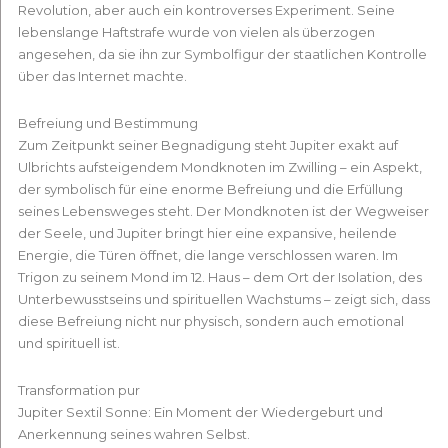
Revolution, aber auch ein kontroverses Experiment. Seine
lebenslange Haftstrafe wurde von vielen als überzogen
angesehen, da sie ihn zur Symbolfigur der staatlichen Kontrolle
über das Internet machte.
Befreiung und Bestimmung
Zum Zeitpunkt seiner Begnadigung steht Jupiter exakt auf
Ulbrichts aufsteigendem Mondknoten im Zwilling – ein Aspekt,
der symbolisch für eine enorme Befreiung und die Erfüllung
seines Lebensweges steht. Der Mondknoten ist der Wegweiser
der Seele, und Jupiter bringt hier eine expansive, heilende
Energie, die Türen öffnet, die lange verschlossen waren. Im
Trigon zu seinem Mond im 12. Haus – dem Ort der Isolation, des
Unterbewusstseins und spirituellen Wachstums – zeigt sich, dass
diese Befreiung nicht nur physisch, sondern auch emotional
und spirituell ist.
Transformation pur
Jupiter Sextil Sonne: Ein Moment der Wiedergeburt und
Anerkennung seines wahren Selbst.