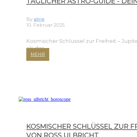
TÄGLICHER ASTRO-GUIDE - DEI
By
aline
10. Februar 2025
Kosmischer Schlüssel zur Freiheit – Jup
als der…
MEHR
KOSMISCHER SCHLÜSSEL ZUR F
VON ROSS ULBRICHT