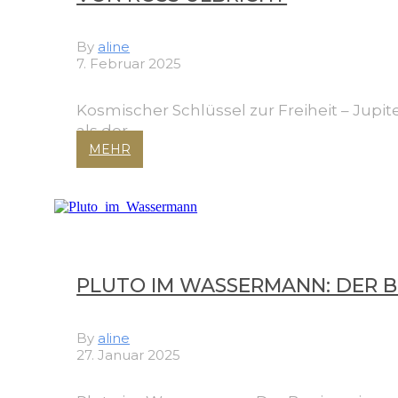
By
aline
7. Februar 2025
Kosmischer Schlüssel zur Freiheit – Jup
als der…
MEHR
PLUTO IM WASSERMANN: DER B
By
aline
27. Januar 2025